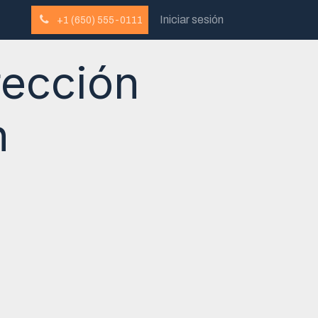
Iniciar sesión
+1 (650) 555-0111
rección
n