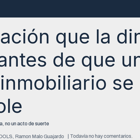
ructoras
Desarrolladores
E-Book
Webinar
Contacto
ación que la di
 antes de que u
inmobiliario se
ole
va, no un acto de suerte
| Todavía no hay comentarios.
OLS, Ramon Malo Guajardo