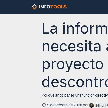
Ir al contenido
Nosotros
Const
La inform
necesita
proyecto 
descontr
Por qué anticipar es una función directi
9 de febrero de 2026
por
INFOTO