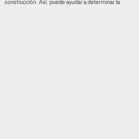
construcción. Así, puede ayudar a determinar la
secuencia de construcción óptima para proyectos
complejos.
“El modelado paramétrico permite que
se prueben diferentes opciones antes de
que comience el trabajo y es útil para
calcular el tiempo que durará cada
actividad de construcción, lo que
permite crear un calendario preciso.”
Admite la prefabricación y construcción fuera de