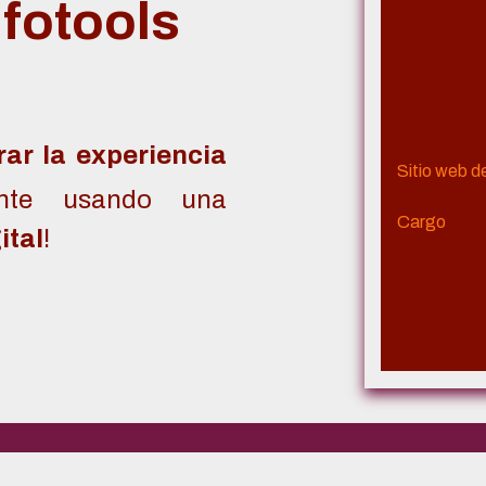
nfotools
ar la experiencia
Sitio web 
ente usando una
Cargo
ital
!