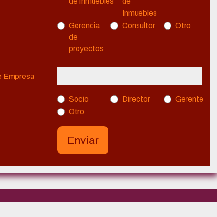
de Inmuebles
de
Inmuebles
Gerencia
Consultor
Otro
de
proyectos
de Empresa
Socio
Director
Gerente
Otro
Enviar