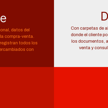
D
le
Con carpetas de 
sonal, datos del
donde el cliente p
 la compra-venta.
los documentos, a
 registran todos los
venta y consul
tercambiados con