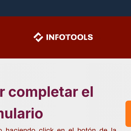
ructoras
Desarrolladores
E-Book
Webinar
Contacto
.
r completar el
mulario
 haciendo click en el botón de la