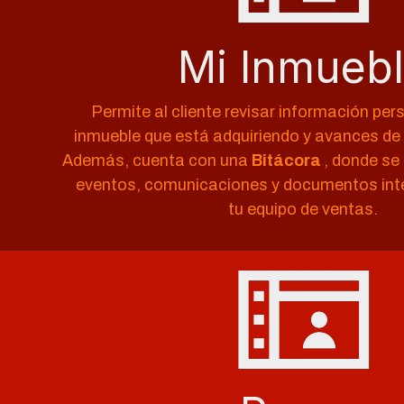
Mi Inmueb
Permite al cliente revisar información per
inmueble que está adquiriendo y avances de
Además, cuenta con una
Bitácora
, donde se
eventos, comunicaciones y documentos in
tu equipo de ventas.