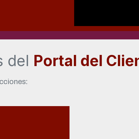
s del
Portal del Clie
cciones: