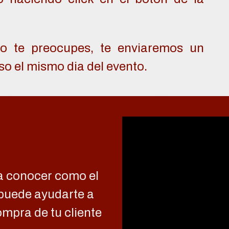
No te preocupes, te enviaremos un
so el mismo dia del evento.
 a conocer como el
puede ayudarte a
ompra de tu cliente