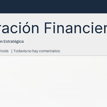
ructoras
Desarrolladores
E-Book
Webinar
Contacto
ación Financie
ón Estratégica
otools
| Todavía no hay comentarios.