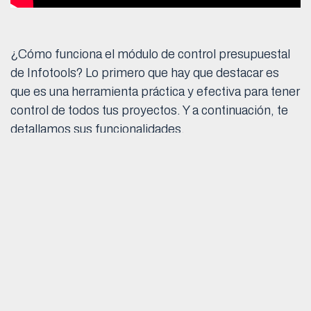
¿Cómo funciona el módulo de control presupuestal
de Infotools? Lo primero que hay que destacar es
que es una herramienta práctica y efectiva para tener
control de todos tus proyectos. Y a continuación, te
detallamos sus funcionalidades.
Puedes establecer un presupuesto total para
cada proyecto y para gastos departamentales
con el detalle requerido.
Estructura WBS de cuatro niveles, para
desglosar el presupuesto según las necesidades
de tu proyecto.
Control de erogaciones presupuestadas.
Detección de desviaciones al presupuesto