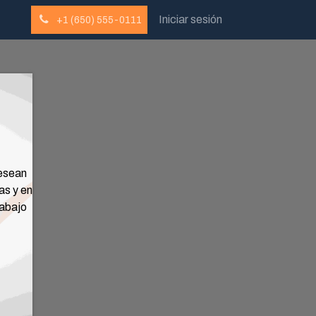
Iniciar sesión
+1 (650) 555-0111
desean
as y en
rabajo