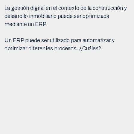
La gestión digital en el contexto de la construcción y
desarrollo inmobiliario puede ser optimizada
mediante un ERP.
Un ERP puede ser utilizado para automatizar y
optimizar diferentes procesos. ¿Cuáles?
La gestión de
proyectos
, la planificación de recursos
humanos y la gestión financiera.
Al integrar diferentes funciones y procesos en un
solo sistema un ERP reduce la complejidad y mejora
la eficiencia en la gestión de múltiples operaciones.
La gestión digital puede ofrecer datos del
trabajo en progreso que todos pueden ver y
compartir.