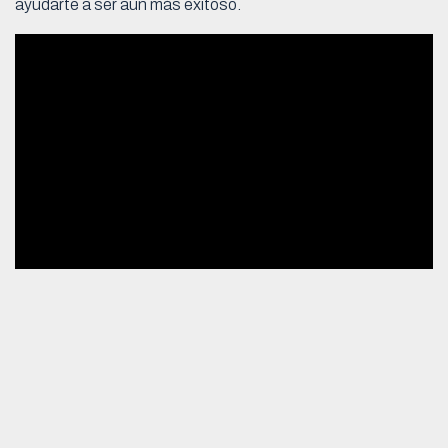
ayudarte a ser aún más exitoso.
Analizar y comparar costos
Desde el proceso de licitación inicial hasta el cierre del
proyecto, hay que analizar y comparar todos los costos.
Para aumentar la efectividad
es realmente útil apoyarte
en un
software
que pueda ayudarte a administrar y