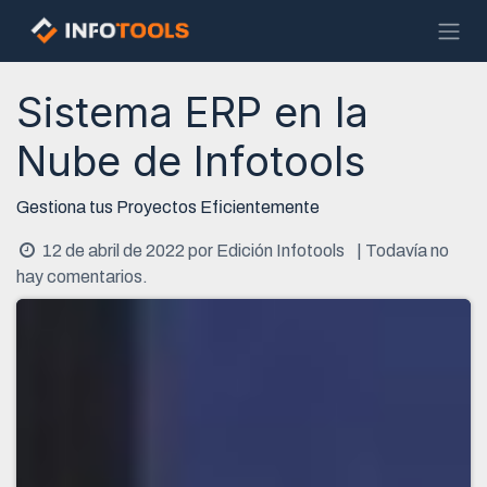
Ir al contenido
Sistema ERP en la
Nube de Infotools
Gestiona tus Proyectos Eficientemente
12 de abril de 2022
por
Edición Infotools
| Todavía no
hay comentarios.