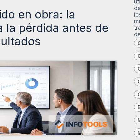
ut
de
do en obra: la
lo
me
a la pérdida antes de
tr
de
sultados