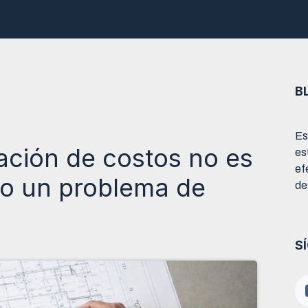
ructoras
Desarrolladores
E-Book
Webinar
Contacto
B
Es
ación de costos no es
es
ef
ino un problema de
de
S