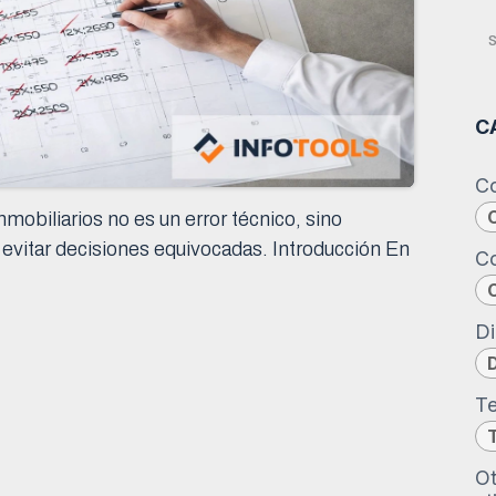
C
Co
mobiliarios no es un error técnico, sino
 evitar decisiones equivocadas. Introducción En
Co
Di
Te
Ot