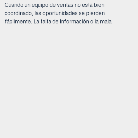
Cuando un equipo de ventas no está bien
coordinado, las oportunidades se pierden
fácilmente. La falta de información o la mala
comunicación entre agentes puede retrasar el
cierre
de ventas
, así como generar errores innecesarios.
La centralización de información en una plataforma
facilita la comunicación. En lugar de realizar
múltiples consultas o depender de correos
electrónicos dispersos, todos los agentes tienen
acceso a la misma data en tiempo real.
La analítica de datos permite detectar
tendencias de compra y ajustar estrategias
comerciales en tiempo real.