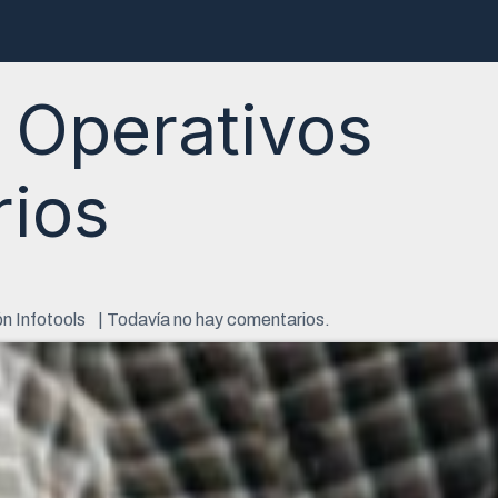
ructoras
Desarrolladores
E-Book
Webinar
Contacto
 Operativos
rios
ón Infotools
| Todavía no hay comentarios.